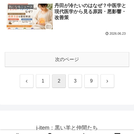
丹田が冷たいのはなぜ？中医学と
気になるニュース
現代医学から見る原因・悪影響・
改善策
2026.06.23
次のページ
前
次
1
2
3
9
へ
へ
j-item：黒い羊と仲間たち