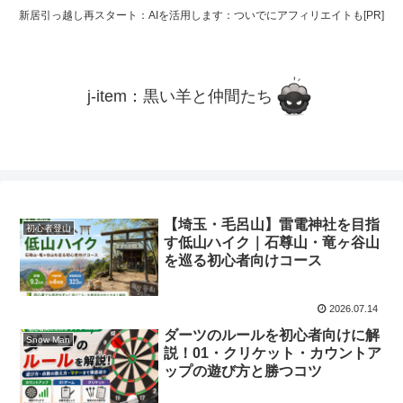
新居引っ越し再スタート：AIを活用します：ついでにアフィリエイトも[PR]
j-item：黒い羊と仲間たち
【埼玉・毛呂山】雷電神社を目指
初心者登山
す低山ハイク｜石尊山・竜ヶ谷山
を巡る初心者向けコース
2026.07.14
ダーツのルールを初心者向けに解
Snow Man
説！01・クリケット・カウントア
ップの遊び方と勝つコツ