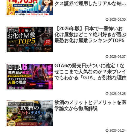
クス証券で運用したリアルな結果
を公開
2026.06.30
【2026年版】日本で一番怖いお
ゲーム
化け屋敷はどこ？絶叫好きが選ぶ
最恐お化け屋敷ランキングTOP5
2026.06.27
GTA6の発売日がついに確定！な
ゲーム
ぜここまで人気なのか？未プレイ
でもわかる「GTA」が別格な理由
2026.06.25
飲酒のメリットとデメリットを医
気になるニュース
学論文から徹底解説
2026.06.24