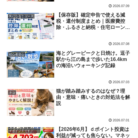
2026.07.09
【保存版】確定申告で使える減
気になるニュース
税・還付制度まとめ｜医療費控
除・ふるさと納税・住宅ローン控
除・株式損失まで解説
2026.07.08
海とグレーピークと日焼け。逗子
初心者登山
駅から江の島まで歩いた16.4km
の海沿いウォーキング記録
2026.07.03
猫が踏み踏みするのはなぜ？理
ネコ
由・意味・痛いときの対処法を解
説
2026.07.01
【2026年6月】ｄポイント投資は
ｄポイントでＦＩＲＥ
利益が減っても焦らない。マネッ