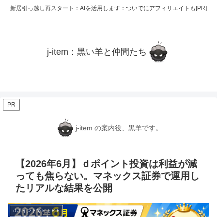
新居引っ越し再スタート：AIを活用します：ついでにアフィリエイトも[PR]
j-item：黒い羊と仲間たち
PR
j-item の案内役、黒羊です。
【2026年6月】ｄポイント投資は利益が減
っても焦らない。マネックス証券で運用し
たリアルな結果を公開
ｄポイントでＦＩＲＥ