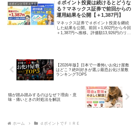
ｄポイント投資は続けるとどうな
ｄポイントでＦＩＲＥ
る？マネックス証券で前回からの
運用結果を公開【＋1,387円】
マネックス証券でｄポイント投資を継続
した結果を公開。前回＋1,602円から今回
＋1,387円へ推移。評価額13,926円のリア
ルな途中経過と初心者向けの考え方を解
説。
【2026年版】日本で一番怖いお化け屋敷
はどこ？絶叫好きが選ぶ最恐お化け屋敷
ランキングTOP5
猫が踏み踏みするのはなぜ？理由・意
味・痛いときの対処法を解説
ホーム
ｄポイントでＦＩＲＥ