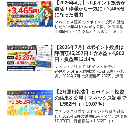
魅力や方法を詳しく紹介します。
【2026年4月】ｄポイント投資が
ｄポイントでＦＩＲＥ
復活！停滞から一気に＋3,465円
になった理由
マネックス証券でｄポイント投資を継続
した2026年4月の結果を公開。評価損益＋
3,465円（＋12.72％）と大きく回復。3月
の停滞から復活した理由と投資のリアル
を解説します。
【2026年7月】dポイント投資は
ｄポイントでＦＩＲＥ
評価額45,257円！含み益＋4,902
円・損益率12.14％
マネックス証券でdポイントを使い、
eMAXIS Slim 米国株式（S&P500）へ投
資。2026年7月は評価額45,257円、評価益
＋4,902円、損益率＋12.14％となりまし
た。前月との比較やこれまでの推移を正
直に公開します。
【2月運用報告】ｄポイント投資
ｄポイントでＦＩＲＥ
の結果を公開｜マネックス証券で
＋1,562円（＋10.07％）
マネックス証券でｄポイント投資を継続
した2025年2月の運用結果を公開。評価額
17,070円、評価損益＋1,562円（＋
10.07％）。S&P500へポイント投資を続
けたリアルな実績と感想を解説します。