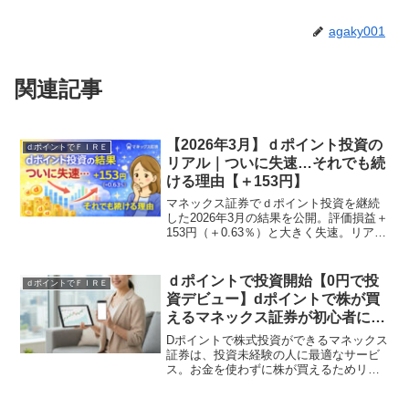
agaky001
関連記事
【2026年3月】ｄポイント投資の
ｄポイントでＦＩＲＥ
リアル｜ついに失速…それでも続
ける理由【＋153円】
マネックス証券でｄポイント投資を継続
した2026年3月の結果を公開。評価損益＋
153円（＋0.63％）と大きく失速。リアル
な感想と、それでも続ける理由を正直に
解説します。
ｄポイントで投資開始【0円で投
ｄポイントでＦＩＲＥ
資デビュー】dポイントで株が買
えるマネックス証券が初心者に最
適な理由
Dポイントで株式投資ができるマネックス
証券は、投資未経験の人に最適なサービ
ス。お金を使わずに株が買えるためリス
クが少なく、投資の練習にも最適。初心
者が安心して始められるポイント投資の