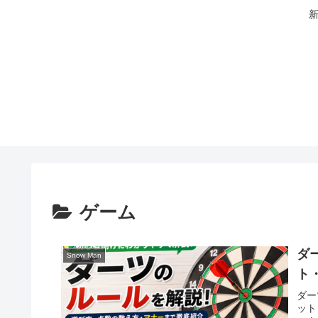
新
ゲーム
ダ
Snow Man
ト
ダー
ット