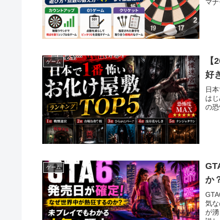
マナ
【
ゲーム
好
日本
はじ
の恐
G
ゲーム
か
GT
気な
が湧