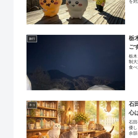
を対
栃
旅行
ご
栃木
制大
食べ
石
ネコ
心
石田
優し
余韻