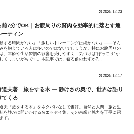
2025.12.23
る前7分でOK｜お腹周りの贅肉を効率的に落とす運
ルーティン
動する時間がない」「激しいトレーニングは続かない」——そん
みを抱えている人は多いのではないでしょうか。特にお腹周りの
は、年齢や生活習慣の影響を受けやすく、気づけば“ぽっこり”が
してしまいがちです。本記事では、寝る前のわずか7...
2025.12.17
野道夫著 旅をする木 ― 静けさの奥で、世界は語り
けてくる
道夫『旅をする木』をネタバレなしで書評。自然と人間、旅と生
味を静かに問いかける名エッセイ集。その余韻と魅力を丁寧に紹
ます。