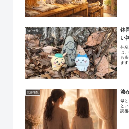
鉢
初心者登山
い
神奈
は、
も密
ます
湊
読書感想
母と
とい
読後