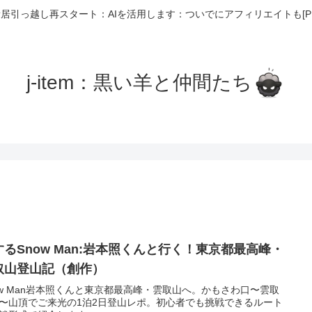
居引っ越し再スタート：AIを活用します：ついでにアフィリエイトも[P
j-item：黒い羊と仲間たち
するSnow Man:岩本照くんと行く！東京都最高峰・
取山登山記（創作）
ow Man岩本照くんと東京都最高峰・雲取山へ。かもさわ口〜雲取
〜山頂でご来光の1泊2日登山レポ。初心者でも挑戦できるルート