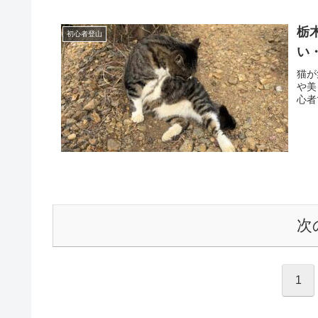
栃
初心者登山
い
猫が
や美
心者
次
1