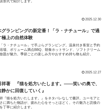
談形式で紹介します。
2025.12.30
木グランピングの新定番！「ラ・ナチュール」で過
す極上の自然体験
「ラ・ナチュール」で手ぶらグランピング。温泉付き客室と予約
浴場、ボリューム満点BBQ、朝食ホットサンド、ソフトクリーム
放題が魅力。季節ごとの楽しみ方やおすすめ持ち物も紹介。
2025.12.27
田祥著 『猫を処方いたします。――笑いの奥で、
は静かに回復していく』
祥『猫を処方いたします。』をネタバレなしで書評。ユーモアと
さに満ちた物語が、疲れた心をそっとほどく。その魅力と読後の
を丁寧に紹介します。