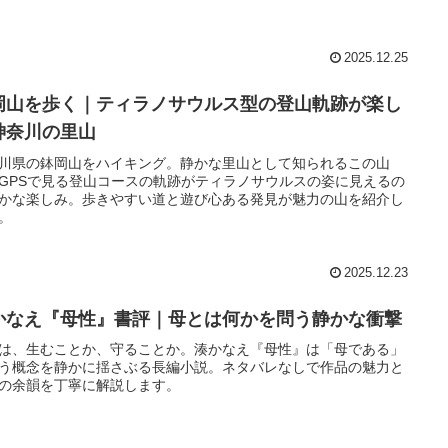
2025.12.25
岡山を歩く｜ティラノサウルス型の登山軌跡が楽し
神奈川の里山
川県の鉢岡山をハイキング。静かな里山として知られるこの山
GPSで見る登山コースの軌跡がティラノサウルスの姿に見えるの
かな楽しみ。歩きやすい道と遊び心ある発見が魅力の山を紹介し
。
2025.12.23
かなえ『母性』書評｜母とは何かを問う静かな衝撃
は、生むことか、守ることか。湊かなえ『母性』は「母である」
う概念を静かに揺さぶる長編小説。ネタバレなしで作品の魅力と
の余韻を丁寧に解説します。