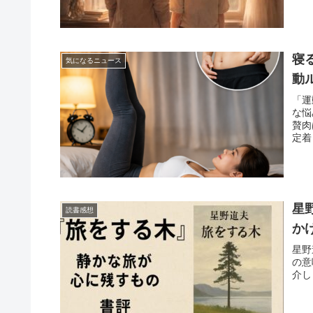
寝
気になるニュース
動
「運
な悩
贅肉
定着
星
読書感想
か
星野
の意
介し