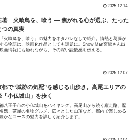
2025.12.14
浩著 火喰鳥を、喰う ― 焦がれる心が選ぶ、たった
とつの真実
『火喰鳥を、喰う』の魅力をネタバレなしで紹介。情熱と葛藤が
する物語は、映画化作品としても話題に。Snow Man宮館さん出
映画情報にも触れながら、その深い読後感を伝える。
2025.12.07
京都で“城跡の気配”を感じる山歩き。高尾エリアの
峰「小仏城山」を歩く
都八王子市の小仏城山をハイキング。高尾山から続く縦走路、歴
名残、茶屋の名物グルメ、広々とした山頂など、都内で楽しめる
豊かなコースの魅力を詳しく紹介します。
2025.12.04