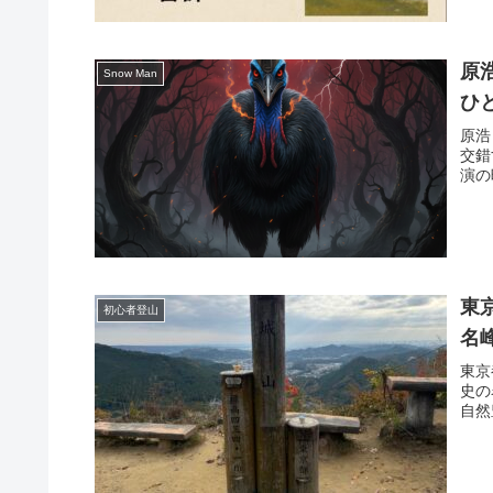
原
Snow Man
ひ
原浩
交錯
演の
東
初心者登山
名
東京
史の
自然