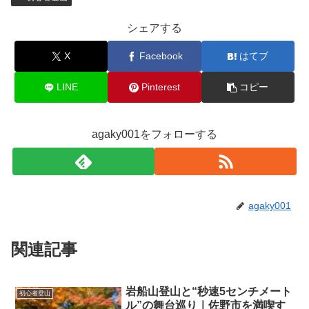
シェアする
X
Facebook
はてブ
LINE
Pinterest
コピー
agaky001をフォローする
agaky001
関連記事
岩船山登山と“秒速5センチメート
初心者登山
ル”の舞台巡り｜佐野市を満喫す