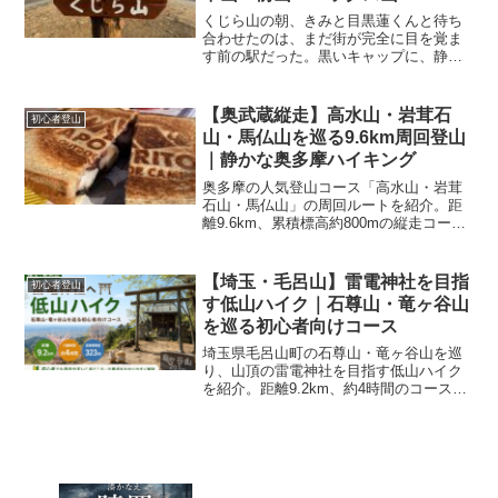
くじら山の朝、きみと目黒蓮くんと待ち
合わせたのは、まだ街が完全に目を覚ま
す前の駅だった。黒いキャップに、静か
な目。「おはよう」それだけで、胸が少
しうるさくなる。今日は、多摩丘陵をつ
なぐ縦走。くじら山から始まり、浅間山
【奥武蔵縦走】高水山・岩茸石
初心者登山
（堂山）、中山、前山、エ...
山・馬仏山を巡る9.6km周回登山
｜静かな奥多摩ハイキング
奥多摩の人気登山コース「高水山・岩茸
石山・馬仏山」の周回ルートを紹介。距
離9.6km、累積標高約800mの縦走コース
の魅力や展望ポイント、登山の様子を詳
しく解説します。初心者にもおすすめの
奥多摩ハイキング。
【埼玉・毛呂山】雷電神社を目指
初心者登山
す低山ハイク｜石尊山・竜ヶ谷山
を巡る初心者向けコース
埼玉県毛呂山町の石尊山・竜ヶ谷山を巡
り、山頂の雷電神社を目指す低山ハイク
を紹介。距離9.2km、約4時間のコースや
見どころ、初心者が歩く際の注意点を実
際の登山記録をもとに解説します。