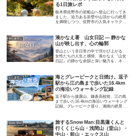
る1日旅レポ
栃木県佐野市の岩船山へ登山に行ってき
ました。迫力ある岩壁や山頂からの絶景
を満喫しつつ、佐野市の人気キャラクタ
ー「さのまる」や、新海誠監督『秒速5セ
ンチメートル』の舞台・岩船駅も訪れた
旅の様子を詳しくレポートします。
湊かなえ著 山女日記 ― 静かな
初心者登山
山が映し出す、心の輪郭
登山という非日常の中で浮かび上がる、
女性たちの人生と感情。湊かなえ『山女
日記』の静かな余韻と深い魅力を、ネタ
バレなしで丁寧に読み解く書評。
海とグレーピークと日焼け。逗子
初心者登山
駅から江の島まで歩いた16.4km
の海沿いウォーキング記録
逗子駅から披露山、鎌倉高校前、江の島
まで歩いた16.4kmの海沿いウォーキング
記録。グレーピーク巡り、湘南の絶景、
日焼け注意ポイントまで正直に紹介しま
す。
旅するSnow Man:目黒蓮くんと
Snow Man
行くくじら山・浅間山（堂山）・
中山・前山・エックス山