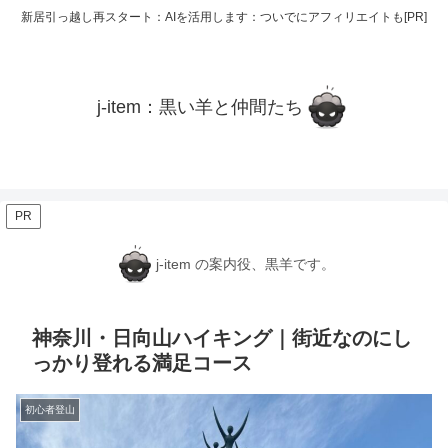
新居引っ越し再スタート：AIを活用します：ついでにアフィリエイトも[PR]
j-item：黒い羊と仲間たち
PR
j-item の案内役、黒羊です。
神奈川・日向山ハイキング｜街近なのにし
っかり登れる満足コース
初心者登山