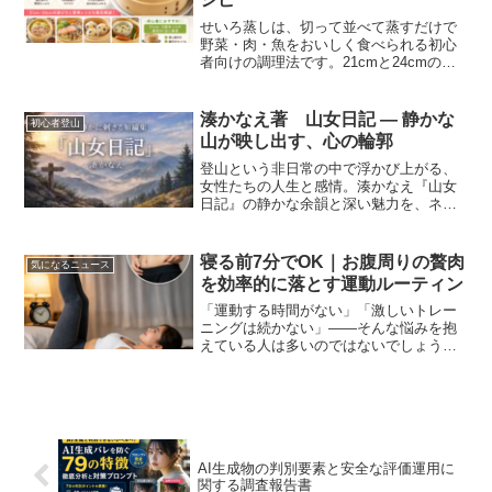
せいろ蒸しは、切って並べて蒸すだけで
野菜・肉・魚をおいしく食べられる初心
者向けの調理法です。21cmと24cmの選
び方、鍋付きセットのメリット、簡単レ
シピ、手入れ方法までわかりやすく解説
します。
湊かなえ著 山女日記 ― 静かな
初心者登山
山が映し出す、心の輪郭
登山という非日常の中で浮かび上がる、
女性たちの人生と感情。湊かなえ『山女
日記』の静かな余韻と深い魅力を、ネタ
バレなしで丁寧に読み解く書評。
寝る前7分でOK｜お腹周りの贅肉
気になるニュース
を効率的に落とす運動ルーティン
「運動する時間がない」「激しいトレー
ニングは続かない」——そんな悩みを抱
えている人は多いのではないでしょう
か。特にお腹周りの贅肉は、年齢や生活
習慣の影響を受けやすく、気づけば“ぽっ
こり”が定着してしまいがちです。本記事
では、寝る前のわずか7...
AI生成物の判別要素と安全な評価運用に
関する調査報告書