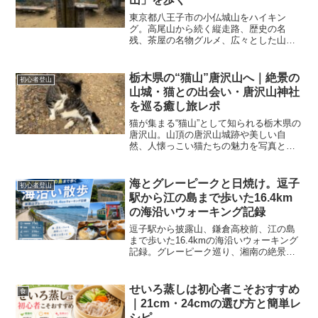
東京都八王子市の小仏城山をハイキン
グ。高尾山から続く縦走路、歴史の名
残、茶屋の名物グルメ、広々とした山頂
など、都内で楽しめる自然豊かなコース
の魅力を詳しく紹介します。
栃木県の“猫山”唐沢山へ｜絶景の
初心者登山
山城・猫との出会い・唐沢山神社
を巡る癒し旅レポ
猫が集まる“猫山”として知られる栃木県の
唐沢山。山頂の唐沢山城跡や美しい自
然、人懐っこい猫たちの魅力を写真とと
もに紹介。登山初心者でも楽しめる癒し
のハイキングコースです。
海とグレーピークと日焼け。逗子
初心者登山
駅から江の島まで歩いた16.4km
の海沿いウォーキング記録
逗子駅から披露山、鎌倉高校前、江の島
まで歩いた16.4kmの海沿いウォーキング
記録。グレーピーク巡り、湘南の絶景、
日焼け注意ポイントまで正直に紹介しま
す。
せいろ蒸しは初心者こそおすすめ
食
｜21cm・24cmの選び方と簡単レ
シピ