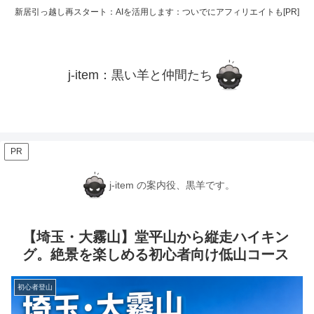
新居引っ越し再スタート：AIを活用します：ついでにアフィリエイトも[PR]
j-item：黒い羊と仲間たち
PR
j-item の案内役、黒羊です。
【埼玉・大霧山】堂平山から縦走ハイキン
グ。絶景を楽しめる初心者向け低山コース
初心者登山