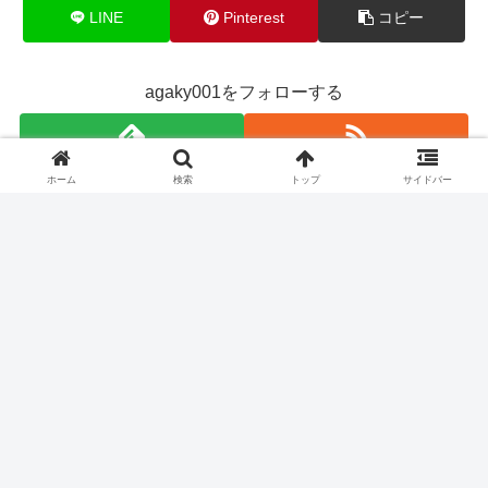
LINE
Pinterest
コピー
agaky001をフォローする
ホーム
検索
トップ
サイドバー
agaky001
関連記事
岩船山登山と“秒速5センチメート
初心者登山
ル”の舞台巡り｜佐野市を満喫す
る1日旅レポ
栃木県佐野市の岩船山へ登山に行ってき
ました。迫力ある岩壁や山頂からの絶景
を満喫しつつ、佐野市の人気キャラクタ
ー「さのまる」や、新海誠監督『秒速5セ
ンチメートル』の舞台・岩船駅も訪れた