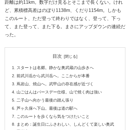
距離は約11km。数字だけ見るとそこまで長くない。けれ
ど、累積標高差はのぼり1138m、くだり1154m。しかも
このルート、ただ登って終わりではなく、登って、下っ
て、また登って、また下る。まさにアップダウンの連続だ
った。
目次
スタートは名郷。静かな奥武蔵の山歩きへ
前武川岳から武川岳へ。ここからが本番
蔦岩山、焼山へ。武甲山の存在感が近づく
山ごはんはバースデー仕様。山で焼く肉は強い
二子山へ向かう最後の踏ん張り
芦ヶ久保へ下山。最後は道の駅へ
このルートを歩くなら気をつけたいこと
まとめ：誕生日にふさわしい、しんどくて楽しい奥武