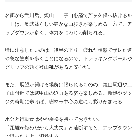
名郷から武川岳、焼山、二子山を経て芦ヶ久保へ抜けるル
ートは、奥武蔵らしい静かな山歩きが楽しめる一方で、ア
ップダウンが多く、体力をじわじわ削られる。
特に注意したいのは、後半の下り。疲れた状態でザレた道
や急な箇所を歩くことになるので、トレッキングポールや
グリップの効く登山靴があると安心だ。
また、展望が開ける場所は限られるものの、焼山周辺や二
子山付近では武甲山の迫力ある姿を楽しめる。新緑やツツ
ジの時期に歩けば、樹林帯中心の道にも彩りが加わる。
水分と行動食はやや余裕を持っておきたい。
「距離が短めだから大丈夫」と油断すると、アップダウン
で思った以上に消耗する。