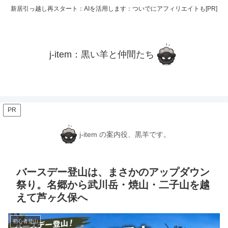
新居引っ越し再スタート：AIを活用します：ついでにアフィリエイトも[PR]
j-item：黒い羊と仲間たち
PR
j-item の案内役、黒羊です。
バースデー登山は、まさかのアップダウン
祭り。名郷から武川岳・焼山・二子山を越
えて芦ヶ久保へ
初心者登山