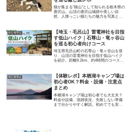
猫が集まる“猫山”として知られる栃木県の
唐沢山。山頂の唐沢山城跡や美しい自
然、人懐っこい猫たちの魅力を写真とと
もに紹介。登山初心者でも楽しめる癒し
のハイキングコースです。
【埼玉・毛呂山】雷電神社を目指
初心者登山
す低山ハイク｜石尊山・竜ヶ谷山
を巡る初心者向けコース
埼玉県毛呂山町の石尊山・竜ヶ谷山を巡
り、山頂の雷電神社を目指す低山ハイク
を紹介。距離9.2km、約4時間のコースや
見どころ、初心者が歩く際の注意点を実
際の登山記録をもとに解説します。
【体験レポ】本栖湖キャンプ場は
初心者登山
初心者OK？料金・設備・注意点
まとめ
本栖湖キャンプ場は初心者でも大丈夫？
料金や設備、混雑状況、失敗しない準備
まで分かりやすく解説。初めてでも安心
して楽しめるポイントを紹介します。