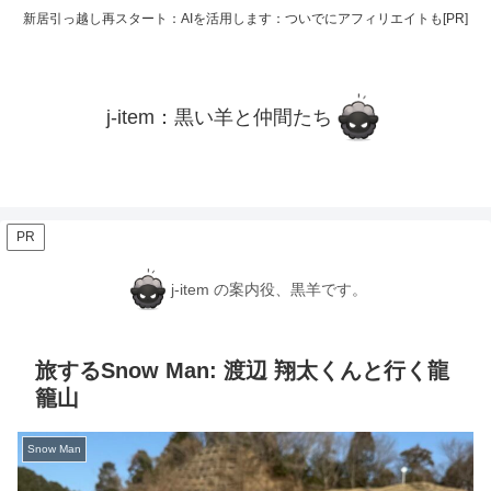
新居引っ越し再スタート：AIを活用します：ついでにアフィリエイトも[PR]
j-item：黒い羊と仲間たち
PR
j-item の案内役、黒羊です。
旅するSnow Man: 渡辺 翔太くんと行く龍
籠山
Snow Man