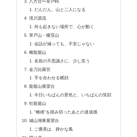
八方台〜草戸峠
だんだん、山と二人になる
境川源流
何も起きない場所で、心が動く
草戸山・榎窪山
会話が減っても、不安じゃない
雌龍籠山
名前の不思議さに、少し笑う
金刀比羅宮
手を合わせる横顔
龍籠山展望台
今日いちばんの景色と、いちばんの笑顔
牡龍籠山
“雌雄”を踏み切ったあとの達成感
城山湖東展望台
ご褒美は、静かな風