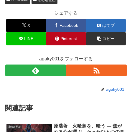
Snow Man
初心者登山
シェアする
X
Facebook
はてブ
LINE
Pinterest
コピー
agaky001をフォローする
agaky001
関連記事
原浩著 火喰鳥を、喰う ― 焦が
Snow Man
れる心が選ぶ、たったひとつの真