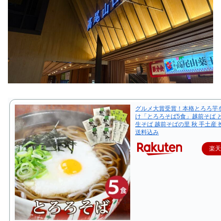
グルメ大賞受賞！本格とろろ芋
け「とろろそば5食」越前そば 
生そば 越前そばの里 秋 手土産
送料込み
楽