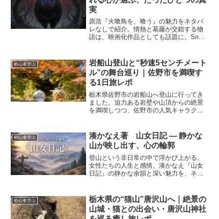
実
原浩『火喰鳥を、喰う』の魅力をネタバ
レなしで紹介。情熱と葛藤が交錯する物
語は、映画化作品としても話題に。Snow
Man宮館さん出演の映画情報にも触れな
がら、その深い読後感を伝える。
岩船山登山と“秒速5センチメート
初心者登山
ル”の舞台巡り｜佐野市を満喫す
る1日旅レポ
栃木県佐野市の岩船山へ登山に行ってき
ました。迫力ある岩壁や山頂からの絶景
を満喫しつつ、佐野市の人気キャラクタ
ー「さのまる」や、新海誠監督『秒速5セ
ンチメートル』の舞台・岩船駅も訪れた
旅の様子を詳しくレポートします。
湊かなえ著 山女日記 ― 静かな
初心者登山
山が映し出す、心の輪郭
登山という非日常の中で浮かび上がる、
女性たちの人生と感情。湊かなえ『山女
日記』の静かな余韻と深い魅力を、ネタ
バレなしで丁寧に読み解く書評。
栃木県の“猫山”唐沢山へ｜絶景の
初心者登山
山城・猫との出会い・唐沢山神社
を巡る癒し旅レポ